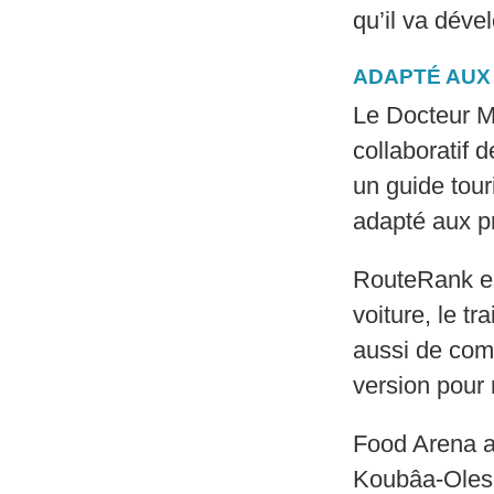
qu’il va déve
ADAPTÉ AUX
Le Docteur M
collaboratif 
un guide touri
adapté aux pr
RouteRank est
voiture, le tr
aussi de com
version pour
Food Arena a
Koubâa-Olese