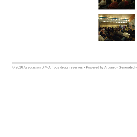
© 2026 Association BIMO. Tous droits réservés -
Powered by Artionet
-
Generated w