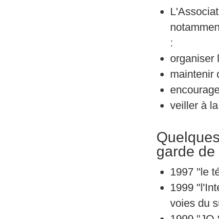
L'Associat
notamment
:
organiser 
maintenir
encourager
veiller à 
Quelques 
garde de l
1997 "le t
1999 "l'In
voies du 
1999 "JO