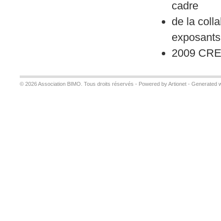
cadre
de la coll
exposants
2009 CR
© 2026 Association BIMO. Tous droits réservés -
Powered by Artionet
-
Generated w