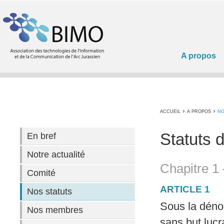
A propos
›
›
ACCUEIL
A PROPOS
NO
Statuts 
En bref
Notre actualité
Chapitre 1 
Comité
ARTICLE 1
Nos statuts
Sous la dénom
Nos membres
sans but lucr